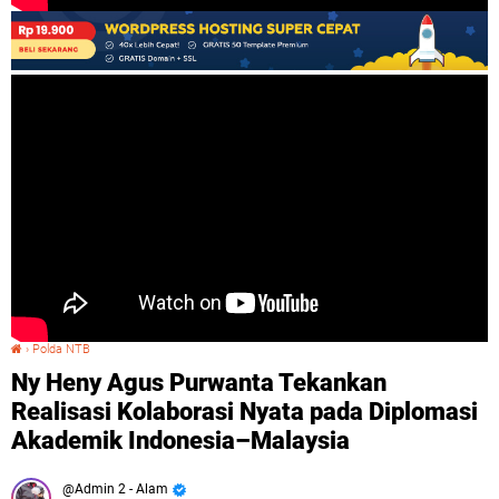
›
Polda NTB
Ny Heny Agus Purwanta Tekankan Realisasi Kolaborasi Nyata pada Diplomasi Akademik Indonesia–Malaysia
Ny Heny Agus Purwanta Tekankan
Realisasi Kolaborasi Nyata pada Diplomasi
Akademik Indonesia–Malaysia
Admin 2 - Alam