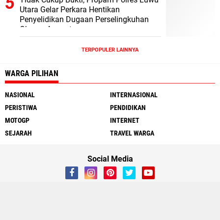
Utara Gelar Perkara Hentikan
Penyelidikan Dugaan Perselingkuhan
Oknum Anggota
TERPOPULER LAINNYA
WARGA PILIHAN
NASIONAL
INTERNASIONAL
PERISTIWA
PENDIDIKAN
MOTOGP
INTERNET
SEJARAH
TRAVEL WARGA
Social Media
About Us
Contact Us
Redaksi
Warga.co.id
Pedoman Siber
Copyright ©
2026 Wargata.com