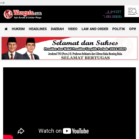
-->
JUM'AT
7 08 2026
HUKRIM
HEADLINES
DAERAH
VIDEO
LAW AND ORDER
POLITIK
OPINI