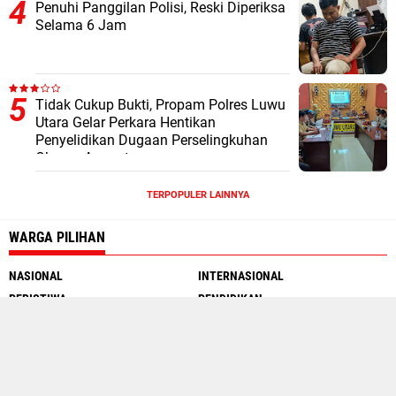
Penuhi Panggilan Polisi, Reski Diperiksa
Selama 6 Jam
Tidak Cukup Bukti, Propam Polres Luwu
Utara Gelar Perkara Hentikan
Penyelidikan Dugaan Perselingkuhan
Oknum Anggota
TERPOPULER LAINNYA
WARGA PILIHAN
NASIONAL
INTERNASIONAL
PERISTIWA
PENDIDIKAN
MOTOGP
INTERNET
SEJARAH
TRAVEL WARGA
Social Media