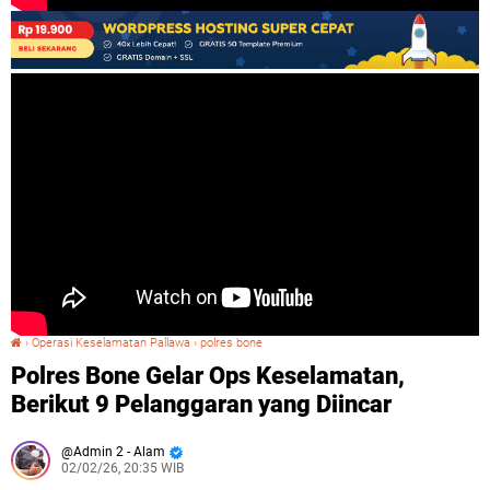
›
Operasi Keselamatan Pallawa
›
polres bone
Polres Bone Gelar Ops Keselamatan, Berikut 9 Pelanggaran yang Diincar
Polres Bone Gelar Ops Keselamatan,
Berikut 9 Pelanggaran yang Diincar
Admin 2 - Alam
02/02/26, 20:35 WIB