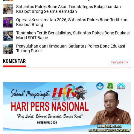
Satlantas Polres Bone Akan Tindak Tegas Balap Liar dan
Knalpot Brong Selama Ramadan
Operasi Keselamatan 2026, Satlantas Polres Bone Tertibkan
Knalpot Brong
Tanamkan Tertib Berlalulintas, Satlantas Polres Bone Edukasi
Murid SDIT Bajoe
Penyuluhan dan Himbauan, Satlantas Polres Bone Edukasi
Tukang Parkir
KOMENTAR
Tampilkan