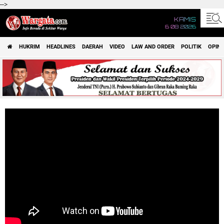
-->
KAMIS
6 08 2026
HUKRIM
HEADLINES
DAERAH
VIDEO
LAW AND ORDER
POLITIK
OPINI