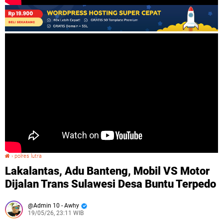
›
polres lutra
Lakalantas, Adu Banteng, Mobil VS Motor Dijalan Trans Sulawesi Desa Buntu Terpedo
Lakalantas, Adu Banteng, Mobil VS Motor
Dijalan Trans Sulawesi Desa Buntu Terpedo
Admin 10 - Awhy
19/05/26, 23:11 WIB