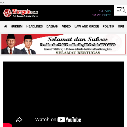
-->
SENIN
10 08 2026
HUKRIM
HEADLINES
DAERAH
VIDEO
LAW AND ORDER
POLITIK
OPINI