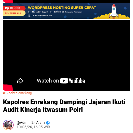
›
polres enrekang
Kapolres Enrekang Dampingi Jajaran Ikuti Audit Kinerja Itwasum Polri
Kapolres Enrekang Dampingi Jajaran Ikuti
Audit Kinerja Itwasum Polri
Admin 2 - Alam
10/06/26, 16:05 WIB