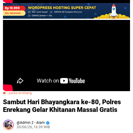
›
polres enrekang
Sambut Hari Bhayangkara ke-80, Polres Enrekang Gelar Khitanan Massal Gratis
Sambut Hari Bhayangkara ke-80, Polres
Enrekang Gelar Khitanan Massal Gratis
Admin 2 - Alam
30/06/26, 16:39 WIB