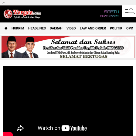
-->
SABTU
8 08 2026
HUKRIM
HEADLINES
DAERAH
VIDEO
LAW AND ORDER
POLITIK
OPINI