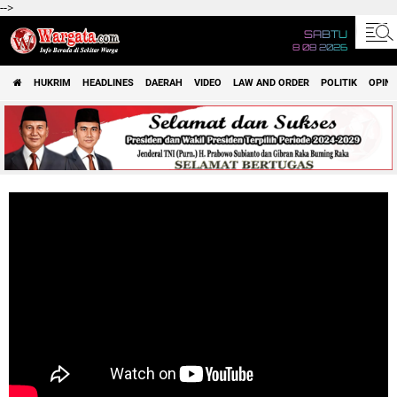
-->
SABTU
8 08 2026
HUKRIM
HEADLINES
DAERAH
VIDEO
LAW AND ORDER
POLITIK
OPINI