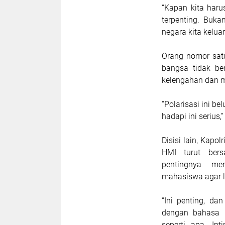
“Kapan kita haru
terpenting. Buk
negara kita keluar 
Orang nomor satu
bangsa tidak be
kelengahan dan m
“Polarisasi ini be
hadapi ini serius,
Disisi lain, Kap
HMI turut bers
pentingnya me
mahasiswa agar l
“Ini penting, da
dengan bahasa r
seperti apa. In