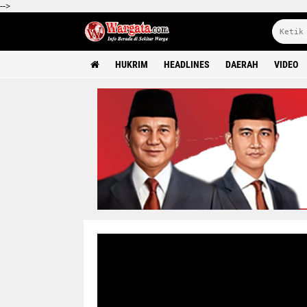
-->
HUKRIM
HEADLINES
DAERAH
VIDEO