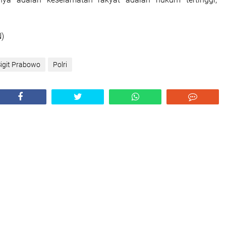
)
Sigit Prabowo
Polri