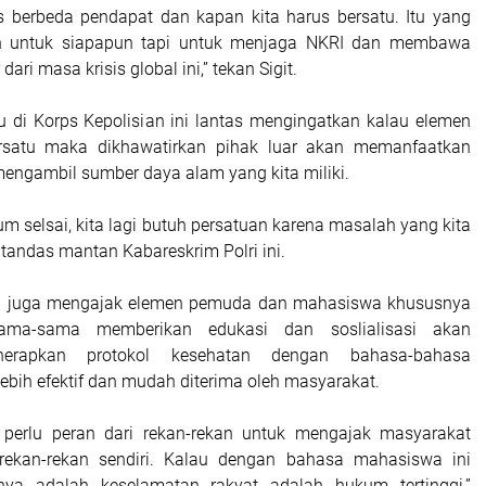
s berbeda pendapat dan kapan kita harus bersatu. Itu yang
an untuk siapapun tapi untuk menjaga NKRI dan membawa
dari masa krisis global ini,” tekan Sigit.
 di Korps Kepolisian ini lantas mengingatkan kalau elemen
rsatu maka dikhawatirkan pihak luar akan memanfaatkan
engambil sumber daya alam yang kita miliki.
lum selsai, kita lagi butuh persatuan karena masalah yang kita
” tandas mantan Kabareskrim Polri ini.
olri juga mengajak elemen pemuda dan mahasiswa khususnya
ama-sama memberikan edukasi dan soslialisasi akan
nerapkan protokol kesehatan dengan bahasa-bahasa
ebih efektif dan mudah diterima oleh masyarakat.
n perlu peran dari rekan-rekan untuk mengajak masyarakat
ekan-rekan sendiri. Kalau dengan bahasa mahasiswa ini
tinya adalah keselamatan rakyat adalah hukum tertinggi,”