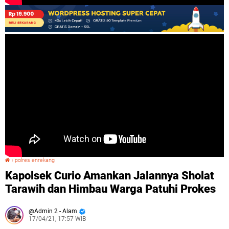
›
polres enrekang
Kapolsek Curio Amankan Jalannya Sholat Tarawih dan Himbau Warga Patuhi Prokes
Kapolsek Curio Amankan Jalannya Sholat
Tarawih dan Himbau Warga Patuhi Prokes
Admin 2 - Alam
17/04/21, 17:57 WIB