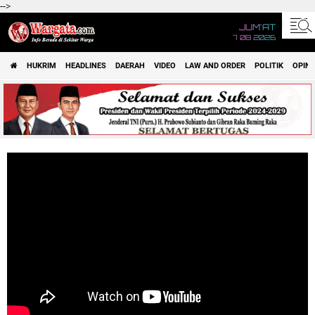
-->
JUM'AT
7 08 2026
HUKRIM
HEADLINES
DAERAH
VIDEO
LAW AND ORDER
POLITIK
OPINI