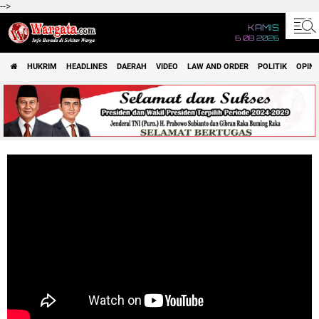
-->
KAMIS
6 08 2026
HUKRIM
HEADLINES
DAERAH
VIDEO
LAW AND ORDER
POLITIK
OPINI