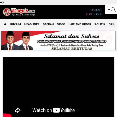
-->
KAMIS
6 08 2026
HUKRIM
HEADLINES
DAERAH
VIDEO
LAW AND ORDER
POLITIK
OPINI