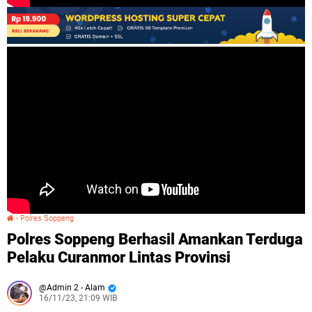
›
Polres Soppeng
Polres Soppeng Berhasil Amankan Terduga Pelaku Curanmor Lintas Provinsi
Polres Soppeng Berhasil Amankan Terduga
Pelaku Curanmor Lintas Provinsi
Admin 2 - Alam
16/11/23, 21:09 WIB