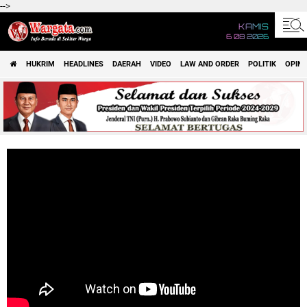
-->
KAMIS
6 08 2026
HUKRIM
HEADLINES
DAERAH
VIDEO
LAW AND ORDER
POLITIK
OPINI