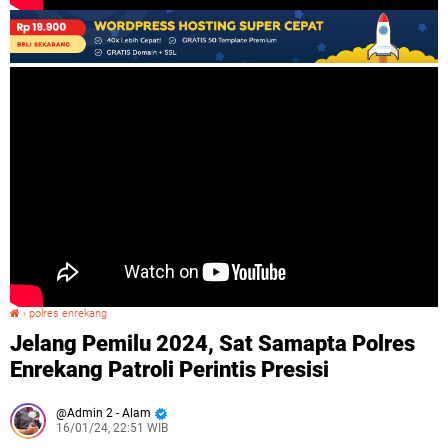
›
polres enrekang
Jelang Pemilu 2024, Sat Samapta Polres Enrekang Patroli Perintis Presisi
Jelang Pemilu 2024, Sat Samapta Polres
Enrekang Patroli Perintis Presisi
Admin 2 - Alam
16/01/24, 22:51 WIB