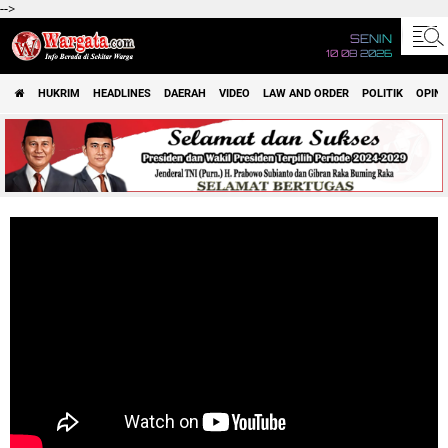
-->
SENIN
10 08 2026
HUKRIM
HEADLINES
DAERAH
VIDEO
LAW AND ORDER
POLITIK
OPINI