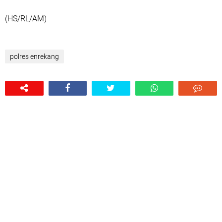
(HS/RL/AM)
polres enrekang