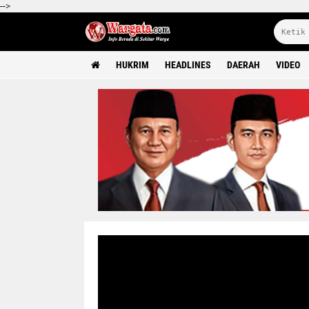
-->
HUKRIM
HEADLINES
DAERAH
VIDEO