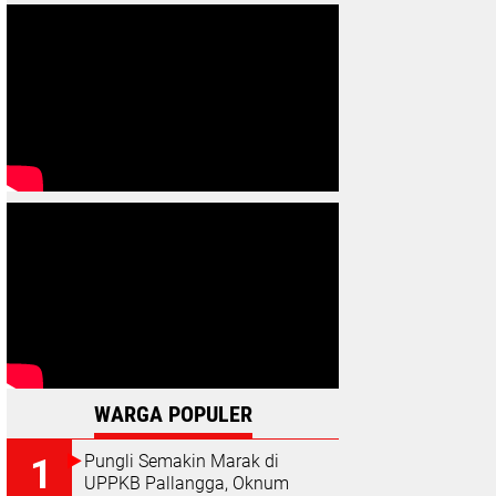
WARGA POPULER
Pungli Semakin Marak di
UPPKB Pallangga, Oknum