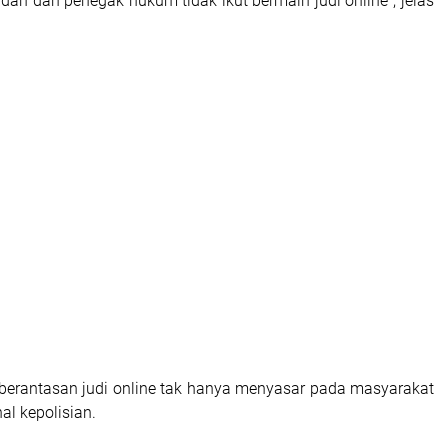
dan dan penegak hukum tidak ikut bermain judi online”, jelas
berantasan judi online tak hanya menyasar pada masyarakat
al kepolisian.