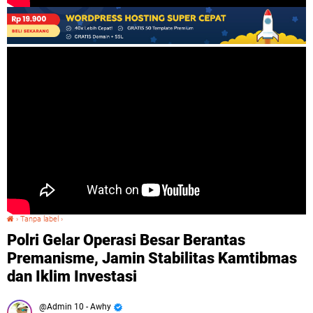
›
Tanpa label
›
Polri Gelar Operasi Besar Berantas Premanisme, Jamin Stabilitas Kamtibmas dan Iklim Investasi
Polri Gelar Operasi Besar Berantas
Premanisme, Jamin Stabilitas Kamtibmas
dan Iklim Investasi
Admin 10 - Awhy