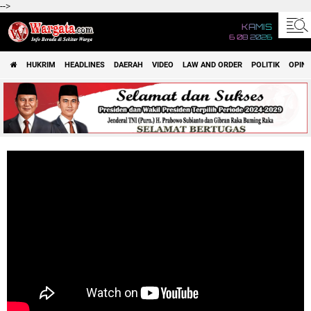
-->
KAMIS
6 08 2026
HUKRIM
HEADLINES
DAERAH
VIDEO
LAW AND ORDER
POLITIK
OPINI