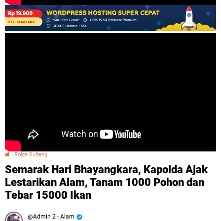
›
Polda Sulteng
Semarak Hari Bhayangkara, Kapolda Ajak Lestarikan Alam, Tanam 1000 Pohon dan Tebar 15000 Ikan
Semarak Hari Bhayangkara, Kapolda Ajak
Lestarikan Alam, Tanam 1000 Pohon dan
Tebar 15000 Ikan
Admin 2 - Alam