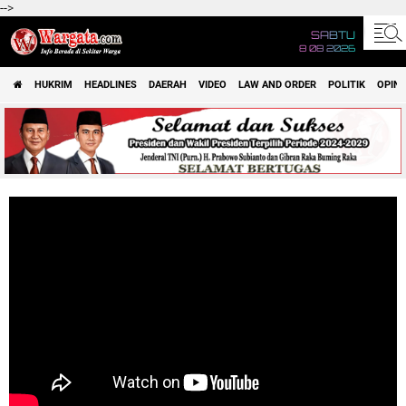
-->
SABTU
8 08 2026
HUKRIM
HEADLINES
DAERAH
VIDEO
LAW AND ORDER
POLITIK
OPINI