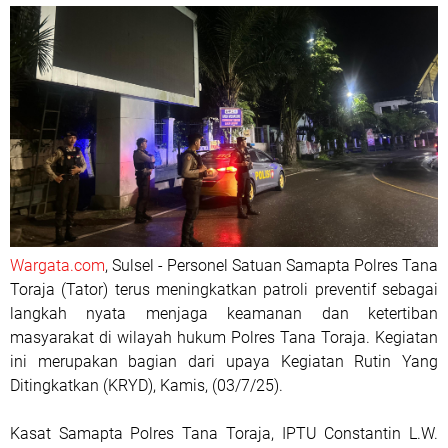
Wargata.com
, Sulsel - Personel Satuan Samapta Polres Tana
Toraja (Tator) terus meningkatkan patroli preventif sebagai
langkah nyata menjaga keamanan dan ketertiban
masyarakat di wilayah hukum Polres Tana Toraja. Kegiatan
ini merupakan bagian dari upaya Kegiatan Rutin Yang
Ditingkatkan (KRYD), Kamis, (03/7/25).
Kasat Samapta Polres Tana Toraja, IPTU Constantin L.W.