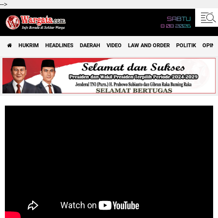
-->
SABTU
8 08 2026
HUKRIM
HEADLINES
DAERAH
VIDEO
LAW AND ORDER
POLITIK
OPINI