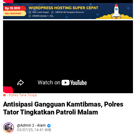
›
Polres Tana Toraja
Antisipasi Gangguan Kamtibmas, Polres Tator Tingkatkan Patroli Malam
Antisipasi Gangguan Kamtibmas, Polres
Tator Tingkatkan Patroli Malam
Admin 2 - Alam
03/07/25, 14:41 WIB