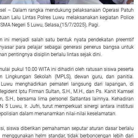
ulsel – Dalam rangka mendukung pelaksanaan Operasi Patuh
tuan Lalu Lintas Polres Luwu melaksanakan kegiatan Police
 SMA Negeri 5 Luwu, Selasa,(15/7/2025), Pagi.
an ini menjadi salah satu bentuk nyata pendekatan preemtif
nyasar para pelajar sebagai generasi penerus bangsa untuk
n pentingnya disiplin berlalu lintas sejak dini.
ulai pukul 10.00 WITA ini dihadiri oleh ratusan siswa peserta
 Lingkungan Sekolah (MPLS), dewan guru, dan panitia.
s Luwu menghadirkan pemateri langsung dari lapangan, di
egident Iptu Firman Sultan, S.H., M.H., dan Ps. Kanit Kamsel
, S.H., bersama lima personel Satlantas lainnya. Kehadiran
 Luwu, Ir. Jufri, turut memperkuat sinergi antara institusi
epolisian dalam menanamkan nilai-nilai keselamatan.
si, siswa diberikan pemahaman seputar aturan dasar berlalu
ya menggunakan helm standar, tidak berboncengan lebih dari