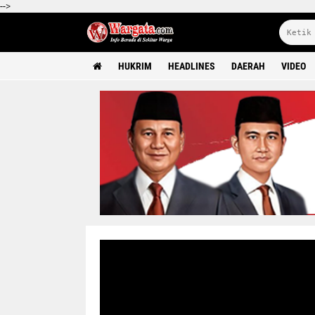
-->
HUKRIM
HEADLINES
DAERAH
VIDEO