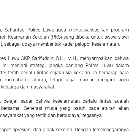
an, Satlantas Polres Luwu juga mensosialisasikan program
oli Keamanan Sekolah (PKS) yang dibuka untuk siswa-siswi
but, sebagai upaya membentuk kader pelopor keselamatan.
lres Luwu AKP Sarifuddin, S.H., M.H., menyampaikan bahwa
i ini menjadi strategi jangka panjang Polres Luwu dalam
r tertib berlalu lintas sejak usia sekolah. Ia berharap para
a memahami aturan, tetapi juga mampu menjadi agen
keluarga dan masyarakat.
a pelajar sadar bahwa keselamatan berlalu lintas adalah
 bersama. Generasi muda yang patuh pada aturan akan
asyarakat yang tertib dan berbudaya,” tegasnya.
dapat apresiasi dari pihak sekolah. Dengan terselenggaranya