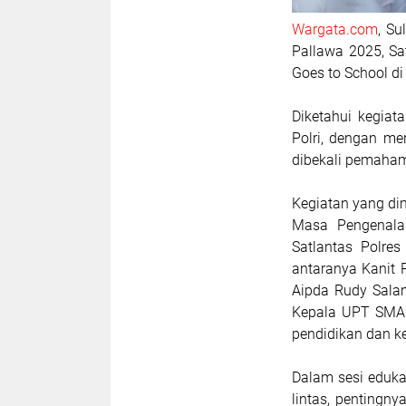
Wargata.com
, S
Pallawa 2025, Sa
Goes to School di
Diketahui kegiat
Polri, dengan me
dibekali pemahama
Kegiatan yang dim
Masa Pengenalan
Satlantas Polre
antaranya Kanit R
Aipda Rudy Salam
Kepala UPT SMAN 5
pendidikan dan k
Dalam sesi eduka
lintas, pentingn