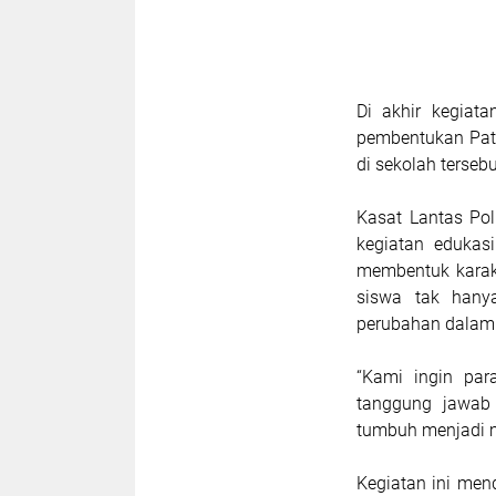
Di akhir kegiat
pembentukan Patr
di sekolah terse
Kasat Lantas Po
kegiatan edukas
membentuk karakte
siswa tak hany
perubahan dalam 
“Kami ingin par
tanggung jawab
tumbuh menjadi m
Kegiatan ini men