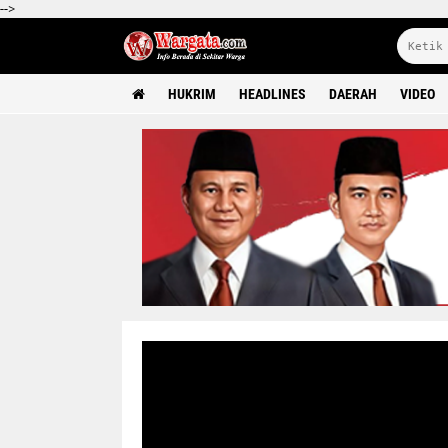
-->
HUKRIM
HEADLINES
DAERAH
VIDEO