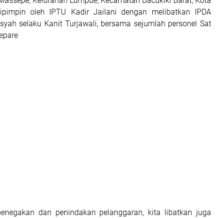
 Massepe, Kelurahan Lumpue, Kecamatan Bacukiki Barat, Kota
ipimpin oleh IPTU Kadir Jailani dengan melibatkan IPDA
syah selaku Kanit Turjawali, bersama sejumlah personel Sat
epare
penegakan dan penindakan pelanggaran, kita libatkan juga