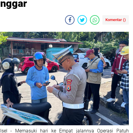
anggar
Komentar (
)
ulsel - Memasuki hari ke Empat jalannya Operasi Patuh