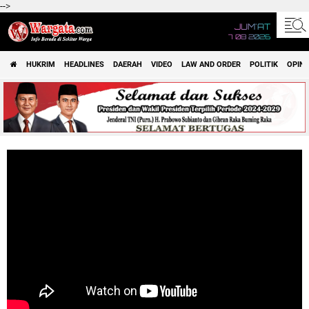
-->
JUM'AT
7 08 2026
HUKRIM
HEADLINES
DAERAH
VIDEO
LAW AND ORDER
POLITIK
OPINI