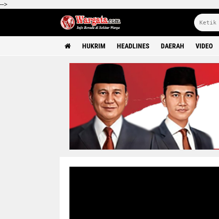
-->
HUKRIM
HEADLINES
DAERAH
VIDEO