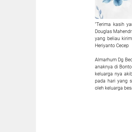
“Terima kasih y
Douglas Mahendra
yang beliau kiri
Heriyanto Cecep
Almarhum Dg Bed
anaknya di Bontok
keluarga nya ak
pada hari yang 
oleh keluarga bes