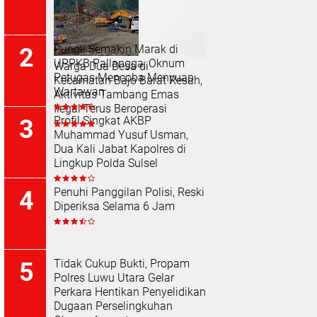
Pungli Semakin Marak di
UPPKB Pallangga, Oknum
Warga Dua Desa di
Petugas Mencoba Menyuap
Kecamatan Bajo Barat Resah,
Wartawan
Aktivitas Tambang Emas
Ilegal Terus Beroperasi
Profil Singkat AKBP
Muhammad Yusuf Usman,
Dua Kali Jabat Kapolres di
Lingkup Polda Sulsel
Penuhi Panggilan Polisi, Reski
Diperiksa Selama 6 Jam
Tidak Cukup Bukti, Propam
Polres Luwu Utara Gelar
Perkara Hentikan Penyelidikan
Dugaan Perselingkuhan