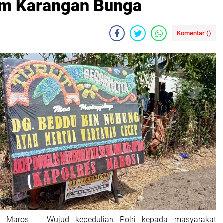
im Karangan Bunga
Komentar (
)
Maros -- Wujud kepedulian Polri kepada masyarakat