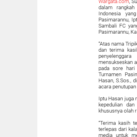
Wargata.com
, S
dalam rangkah
Indonesia yan
Pasimarannu, Ip
Sambali FC yan
Pasimarannu, Ka
“Atas nama Trip
dan terima kasi
penyelenggar
mensukseskan ac
pada sore hari 
Turnamen Pasim
Hasan, S.Sos., 
acara penutupan
Iptu Hasan juga 
kepedulian da
khususnya olah 
“Terima kasih t
terlepas dari ka
media untuk me