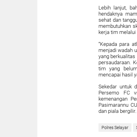
Lebih lanjut, b
hendaknya mampu
sehat dan tanggu
membutuhkan skill
kerja tim melalu
“Kepada para at
menjadi wadah u
yang berkualitas
persaudaraan. 
tim yang belum
mencapai hasil y
Sekedar untuk d
Persemo FC vs
kemenangan Per
Pasimarannu CU
dan piala bergilir
Polres Selayar