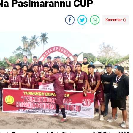
la Pasimarannu CUP
Komentar (
)