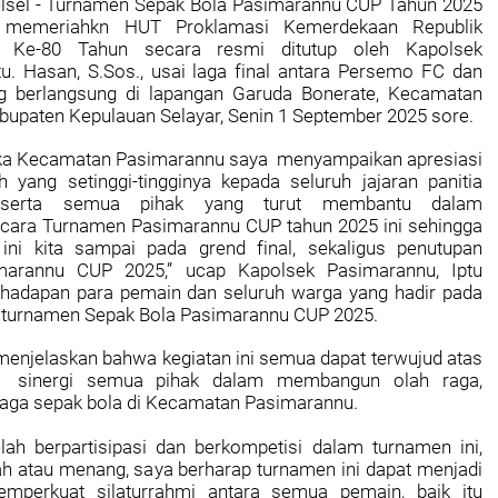
ulsel - Turnamen Sepak Bola Pasimarannu CUP Tahun 2025
 memeriahkn HUT Proklamasi Kemerdekaan Republik
g Ke-80 Tahun secara resmi ditutup oleh Kapolsek
tu. Hasan, S.Sos., usai laga final antara Persemo FC dan
g berlangsung di lapangan Garuda Bonerate, Kecamatan
bupaten Kepulauan Selayar, Senin 1 September 2025 sore.
ika Kecamatan Pasimarannu saya menyampaikan apresiasi
h yang setinggi-tingginya kepada seluruh jajaran panitia
a serta semua pihak yang turut membantu dalam
ara Turnamen Pasimarannu CUP tahun 2025 ini sehingga
ini kita sampai pada grend final, sekaligus penutupan
arannu CUP 2025,” ucap Kapolsek Pasimarannu, Iptu
dihadapan para pemain dan seluruh warga yang hadir pada
 turnamen Sepak Bola Pasimarannu CUP 2025.
menjelaskan bahwa kegiatan ini semua dapat terwujud atas
n sinergi semua pihak dalam membangun olah raga,
raga sepak bola di Kecamatan Pasimarannu.
elah berpartisipasi dan berkompetisi dalam turnamen ini,
lah atau menang, saya berharap turnamen ini dapat menjadi
mperkuat silaturrahmi antara semua pemain, baik itu