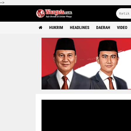
-->
HUKRIM
HEADLINES
DAERAH
VIDEO