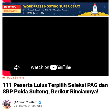
›
Polda Sulteng
111 Peserta Lulus Terpilih Seleksi PAG dan SBP Polda Sulteng, Berikut Rinciannya!
111 Peserta Lulus Terpilih Seleksi PAG dan
SBP Polda Sulteng, Berikut Rinciannya!
Admin 2 - Alam
24/10/25, 20:35 WIB