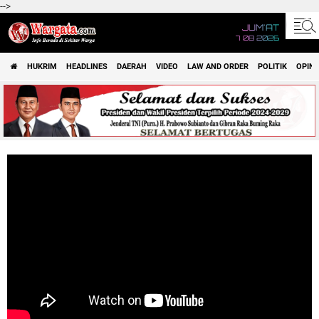
-->
JUM'AT
7 08 2026
HUKRIM
HEADLINES
DAERAH
VIDEO
LAW AND ORDER
POLITIK
OPINI