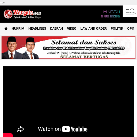
-->
MINGGU
9 08 2026
HUKRIM
HEADLINES
DAERAH
VIDEO
LAW AND ORDER
POLITIK
OPINI