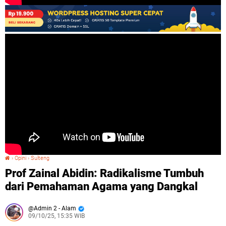
›
Opini
›
Sulteng
Prof Zainal Abidin: Radikalisme Tumbuh dari Pemahaman Agama yang Dangkal
Prof Zainal Abidin: Radikalisme Tumbuh
dari Pemahaman Agama yang Dangkal
Admin 2 - Alam
09/10/25, 15:35 WIB