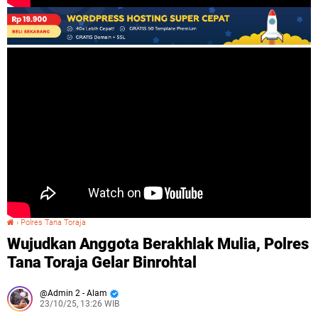
›
Polres Tana Toraja
Wujudkan Anggota Berakhlak Mulia, Polres Tana Toraja Gelar Binrohtal
Wujudkan Anggota Berakhlak Mulia, Polres
Tana Toraja Gelar Binrohtal
Admin 2 - Alam
23/10/25, 13:26 WIB