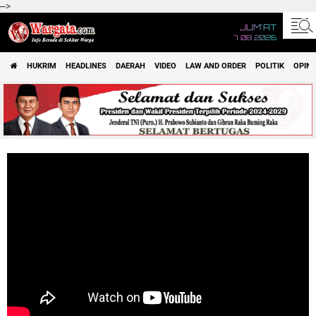
-->
JUM'AT
7 08 2026
HUKRIM
HEADLINES
DAERAH
VIDEO
LAW AND ORDER
POLITIK
OPINI