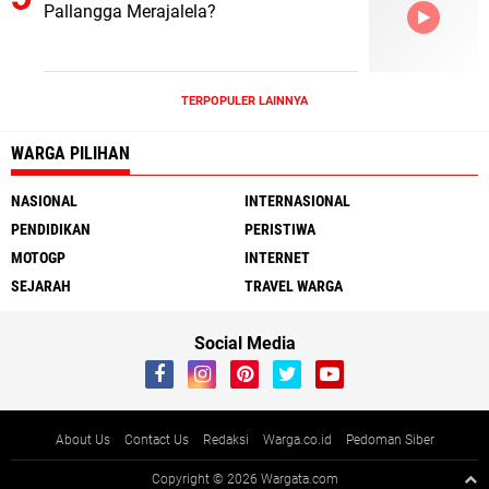
Pallangga Merajalela?
TERPOPULER LAINNYA
WARGA PILIHAN
NASIONAL
INTERNASIONAL
PENDIDIKAN
PERISTIWA
MOTOGP
INTERNET
SEJARAH
TRAVEL WARGA
Social Media
About Us
Contact Us
Redaksi
Warga.co.id
Pedoman Siber
Copyright ©
2026 Wargata.com