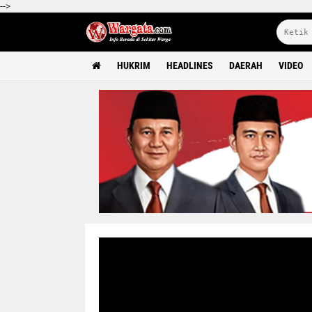
-->
HUKRIM
HEADLINES
DAERAH
VIDEO