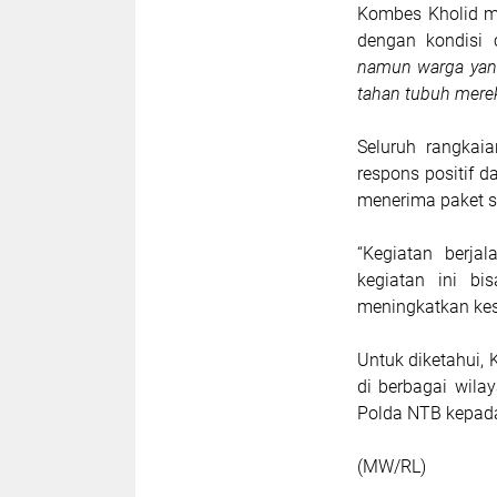
Kombes Kholid m
dengan kondisi 
namun warga yang
tahan tubuh mereka
Seluruh rangkai
respons positif 
menerima paket 
“Kegiatan berja
kegiatan ini b
meningkatkan kes
Untuk diketahui, 
di berbagai wil
Polda NTB kepad
(MW/RL)