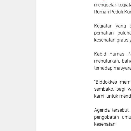
menggelar kegiat
Rumah Peduli Kura
Kegiatan yang 
perhatian pulu
kesehatan gratis 
Kabid Humas Po
menuturkan, bahw
terhadap masyara
“Biddokkes memb
sembako, bagi w
kami, untuk mend
Agenda tersebut,
pengobatan umum
kesehatan