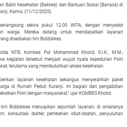
an Bakti Kesehatan (Bakkes) dan Bantuan Sosial (Bansos) di
nji, Kamis, (11/12/2025).
berlangsung sekira pukul 12.00 WITA, dengan menyedot
han warga. Mereka datang untuk mendapatkan layanan
yang disediakan tim Biddokkes.
lda NTB, Kombes Pol Mohammad Kholid, S.I.K., M.M.,
a kegiatan tersebut menjadi wujud nyata kepedulian Polri
kat, terutama yang membutuhkan akses kesehatan.
erikan layanan kesehatan sekaligus menyerahkan paket
arga di Rumah Peduli Kuranji. Ini bagian dari pengabdian
ekatkan Polri dengan masyarakat,” ujar KOMBES Kholid.
 tim Biddokkes menyajikan sejumlah layanan, di antaranya
, konsultasi dokter, pemberian obat-obatan, penyuluhan