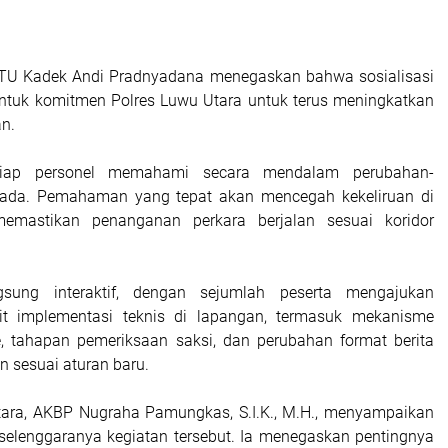
PTU Kadek Andi Pradnyadana menegaskan bahwa sosialisasi
ntuk komitmen Polres Luwu Utara untuk terus meningkatkan
an.
tiap personel memahami secara mendalam perubahan-
ada. Pemahaman yang tepat akan mencegah kekeliruan di
emastikan penanganan perkara berjalan sesuai koridor
gsung interaktif, dengan sejumlah peserta mengajukan
ait implementasi teknis di lapangan, termasuk mekanisme
ice, tahapan pemeriksaan saksi, dan perubahan format berita
n sesuai aturan baru.
tara, AKBP Nugraha Pamungkas, S.I.K., M.H., menyampaikan
erselenggaranya kegiatan tersebut. Ia menegaskan pentingnya