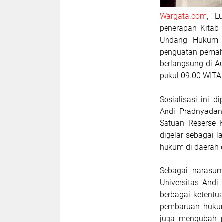
Wargata.com
, L
penerapan Kitab
Undang Hukum A
penguatan pemaha
berlangsung di A
pukul 09.00 WITA
Sosialisasi ini 
Andi Pradnyadana,
Satuan Reserse K
digelar sebagai 
hukum di daerah 
Sebagai narasum
Universitas Andi
berbagai ketent
pembaruan hukum
juga mengubah p