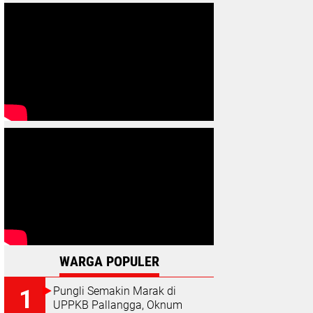
WARGA POPULER
Pungli Semakin Marak di
UPPKB Pallangga, Oknum