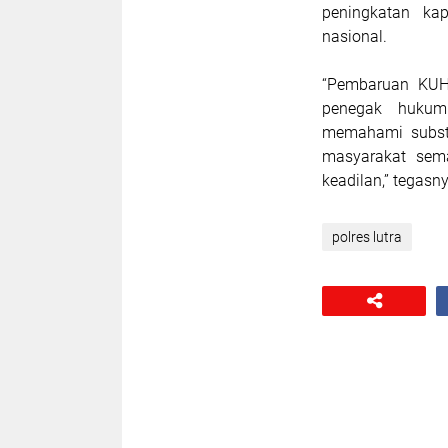
peningkatan ka
nasional.
“Pembaruan KU
penegak hukum.
memahami substa
masyarakat semak
keadilan,” tegasn
polres lutra