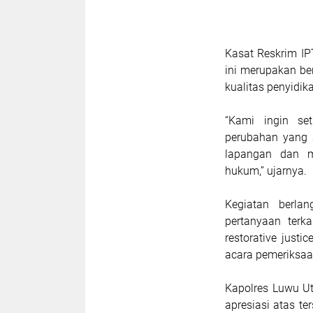
Kasat Reskrim I
ini merupakan be
kualitas penyidik
“Kami ingin se
perubahan yang 
lapangan dan m
hukum,” ujarnya.
Kegiatan berlan
pertanyaan terk
restorative just
acara pemeriksaa
Kapolres Luwu U
apresiasi atas t