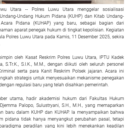
uwu Utara -- Polres Luwu Utara menggelar sosialisasi
 Undang-Undang Hukum Pidana (KUHP) dan Kitab Undang-
cara Pidana (KUHAP) yang baru, sebagai bagian dari
man aparat penegak hukum di tingkat kepolisian. Kegiatan
ula Polres Luwu Utara pada Kamis, 11 Desember 2025, sekira
.
dipimpin oleh Kasat Reskrim Polres Luwu Utara, IPTU Kadek
 S.Tr.K., S.I.K., M.M., dengan diikuti oleh seluruh personel
riminal serta para Kanit Reskrim Polsek jajaran. Acara ini
langkah strategis untuk menyesuaikan mekanisme penegakan
dengan regulasi baru yang telah disahkan pemerintah.
ber utama, hadir akademisi hukum dari Fakultas Hukum
 Djemma Palopo, Sulustryani, S.H., M.H., yang memaparkan
uan baru dalam KUHP dan KUHAP. Ia menyampaikan bahwa
 pidana tidak hanya menyangkut perubahan pasal, tetapi
aradigma peradilan yang kini lebih menekankan keadilan