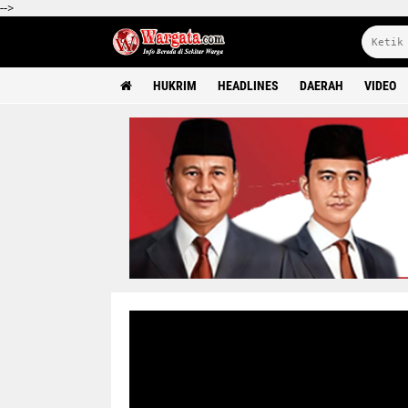
-->
HUKRIM
HEADLINES
DAERAH
VIDEO