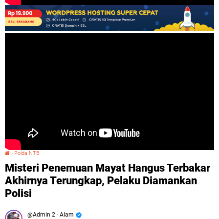
›
Polda NTB
Misteri Penemuan Mayat Hangus Terbakar Akhirnya Terungkap, Pelaku Diamankan Polisi
Misteri Penemuan Mayat Hangus Terbakar
Akhirnya Terungkap, Pelaku Diamankan
Polisi
Admin 2 - Alam