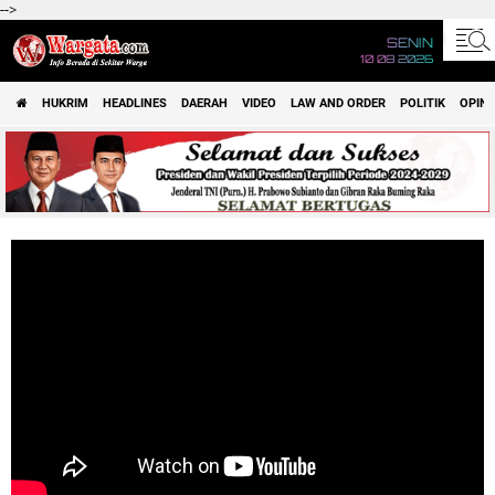
-->
SENIN
10 08 2026
HUKRIM
HEADLINES
DAERAH
VIDEO
LAW AND ORDER
POLITIK
OPINI