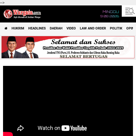
-->
MINGGU
9 08 2026
HUKRIM
HEADLINES
DAERAH
VIDEO
LAW AND ORDER
POLITIK
OPINI