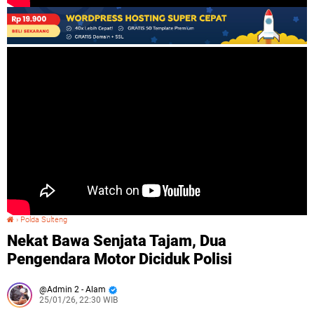
›
Polda Sulteng
Nekat Bawa Senjata Tajam, Dua Pengendara Motor Diciduk Polisi
Nekat Bawa Senjata Tajam, Dua
Pengendara Motor Diciduk Polisi
Admin 2 - Alam
25/01/26, 22:30 WIB