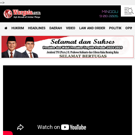
-->
MINGGU
9 08 2026
HUKRIM
HEADLINES
DAERAH
VIDEO
LAW AND ORDER
POLITIK
OPINI