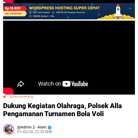
›
polres enrekang
Dukung Kegiatan Olahraga, Polsek Alla Pengamanan Turnamen Bola Voli
Dukung Kegiatan Olahraga, Polsek Alla
Pengamanan Turnamen Bola Voli
Admin 2 - Alam
01/02/26, 22:35 WIB