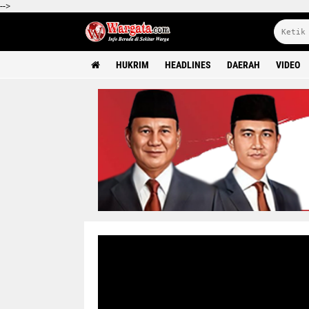
-->
HUKRIM
HEADLINES
DAERAH
VIDEO