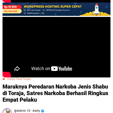
›
Polres Tana Toraja
Maraknya Peredaran Narkoba Jenis Shabu di Toraja, Satres Narkoba Berhasil Ringkus Empat Pelaku
Maraknya Peredaran Narkoba Jenis Shabu
di Toraja, Satres Narkoba Berhasil Ringkus
Empat Pelaku
Admin 10 - Awhy