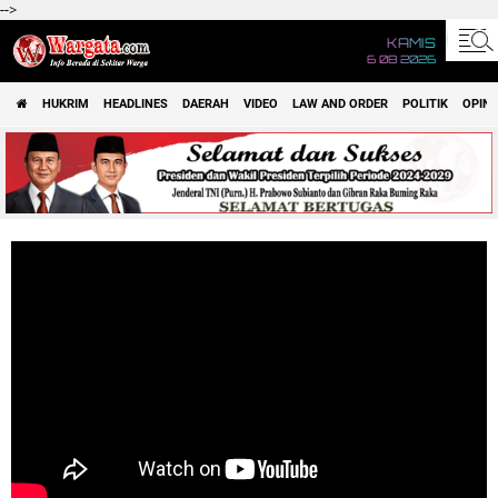
-->
KAMIS
6 08 2026
HUKRIM
HEADLINES
DAERAH
VIDEO
LAW AND ORDER
POLITIK
OPINI