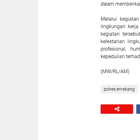
dalam memberikan
Melalui kegiata
lingkungan kerja 
kegiatan terseb
kelestarian ling
profesional, hu
kepedulian terha
(MW/RL/AM)
polres enrekang