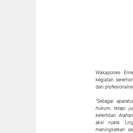
Wakapolres Enr
kegiatan seremon
dan profesionalis
"Sebagai aparat
hukum, tetapi j
ketertiban. Araha
aksi nyata. Li
meningkatkan se