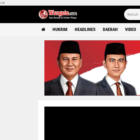
-->
HUKRIM
HEADLINES
DAERAH
VIDEO