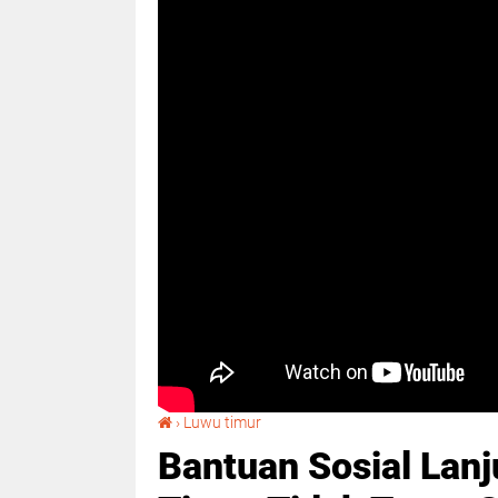
Bantuan Sosial Lanjut Usia di Kabupaten Luwu Timur Tidak Tepat Sasaran
›
Luwu timur
Bantuan Sosial Lanj