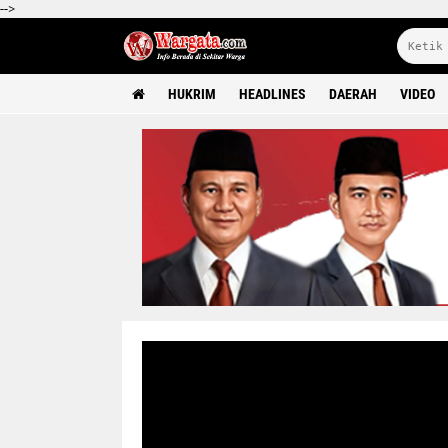
-->
HUKRIM
HEADLINES
DAERAH
VIDEO