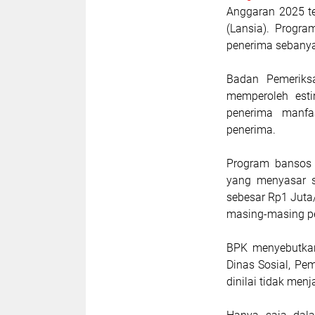
Anggaran 2025 te
(Lansia). Progr
penerima sebanya
Badan Pemeriksa
memperoleh esti
penerima manfa
penerima.
Program bansos l
yang menyasar s
sebesar Rp1 Juta
masing-masing p
BPK menyebutkan
Dinas Sosial, P
dinilai tidak men