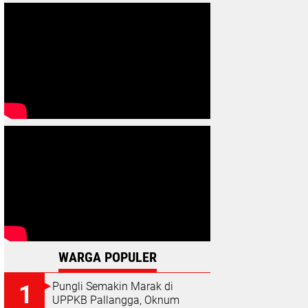
WARGA POPULER
Pungli Semakin Marak di
UPPKB Pallangga, Oknum