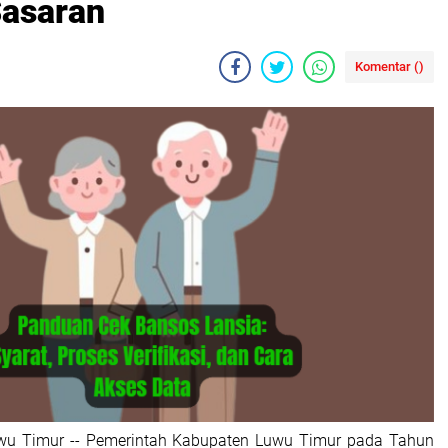
Sasaran
Komentar (
)
uwu Timur -- Pemerintah Kabupaten Luwu Timur pada Tahun