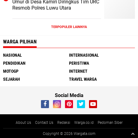
Umur di Desa Kamiri Diringkus Tim URC
Resmob Polres Luwu Utara
TERPOPULER LAINNYA
WARGA PILIHAN
NASIONAL
INTERNASIONAL
PENDIDIKAN
PERISTIWA
MOTOGP
INTERNET
SEJARAH
TRAVEL WARGA
Social Media
About Us
Contact Us
Redaksi
Warga.co.id
Pedoman Siber
Copyright ©
2026 Wargata.com