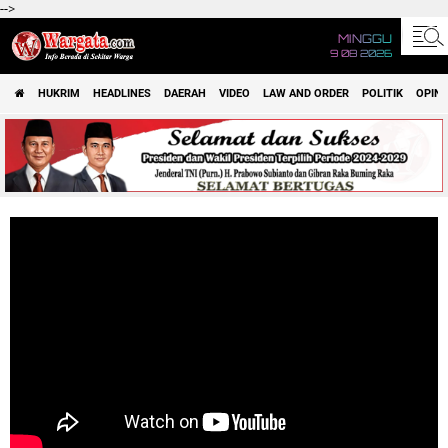
-->
MINGGU
9 08 2026
HUKRIM
HEADLINES
DAERAH
VIDEO
LAW AND ORDER
POLITIK
OPINI