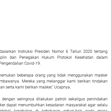
erdasarkan Instruksi Presiden Nomor 6 Tahun 2020 tentang
siplin dan Penegakan Hukum Protokol Kesehatan dalam
engendalian Covid-19.
nemukan beberapa orang yang tidak menggunakan masker
mbawanya. Mereka yang melanggar kami berikan tindakan
san serta kami berikan masker,” Ucapnya.
, dengan seringnya dilakukan patroli sekaligus penindakan
er dapat menumbuhkan kesadaran masyarakat agar selalu
tokol kesehatan di kehidupan sehari-hari pada masa