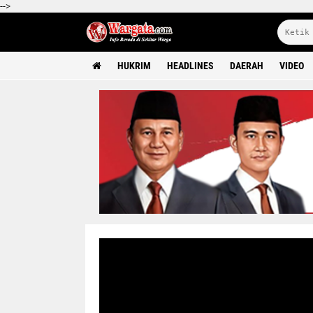
-->
HUKRIM
HEADLINES
DAERAH
VIDEO