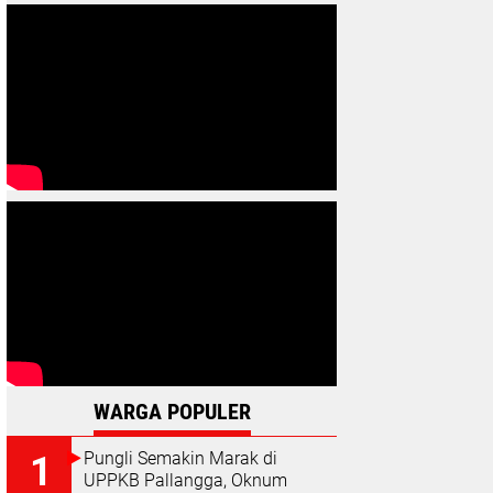
WARGA POPULER
Pungli Semakin Marak di
UPPKB Pallangga, Oknum