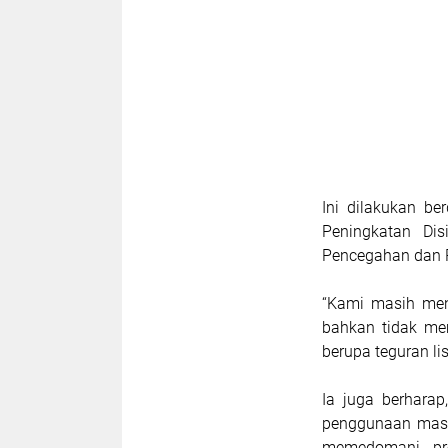
Ini dilakukan b
Peningkatan Di
Pencegahan dan P
“Kami masih me
bahkan tidak me
berupa teguran li
Ia juga berharap
penggunaan mask
memedomani pro