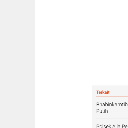
Terkait
Bhabinkamtib
Putih
Polsek Alla P