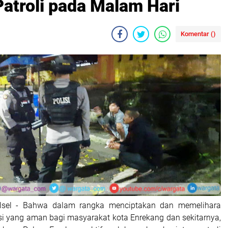
atroli pada Malam Hari
Komentar (
)
ulsel - Bahwa dalam rangka menciptakan dan memelihara
isi yang aman bagi masyarakat kota Enrekang dan sekitarnya,