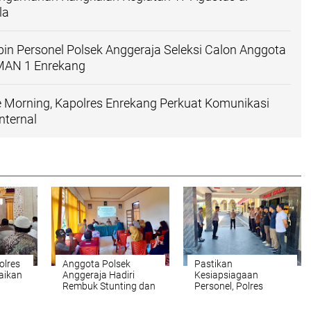
la
in Personel Polsek Anggeraja Seleksi Calon Anggota
SMAN 1 Enrekang
e Morning, Kapolres Enrekang Perkuat Komunikasi
nternal
olres
Anggota Polsek
Pastikan
aikan
Anggeraja Hadiri
Kesiapsiagaan
Rembuk Stunting dan
Personel, Polres
asjid
Musdes Penyusunan
Enrekang Lakukan
RKPDes 2027 di Desa
Apel Siaga On Call