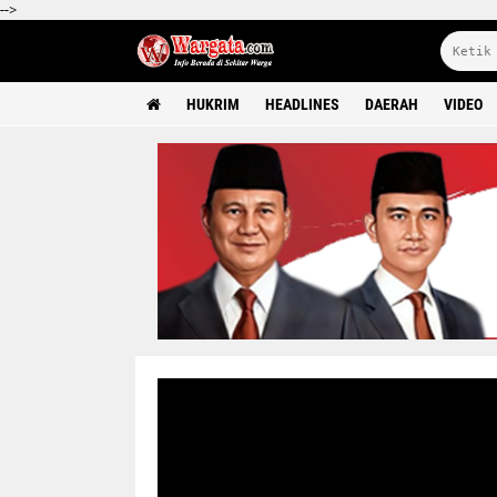
-->
HUKRIM
HEADLINES
DAERAH
VIDEO