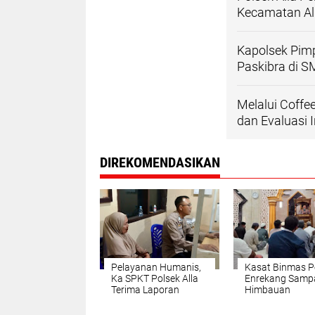
Kecamatan Al
Kapolsek Pimp
Paskibra di 
Melalui Coffe
dan Evaluasi I
DIREKOMENDASIKAN
Pelayanan Humanis,
Kasat Binmas P
Ka SPKT Polsek Alla
Enrekang Samp
Terima Laporan
Himbauan
Masyarakat dengan
Kamtibmas di M
Profesional
Dulang