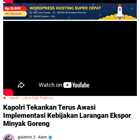
›
Kapolri
›
Listyo Sigit Prabowo
Kapolri Tekankan Terus Awasi Implementasi Kebijakan Larangan Ekspor Minyak Goreng
Kapolri Tekankan Terus Awasi
Implementasi Kebijakan Larangan Ekspor
Minyak Goreng
Admin 2 - Alam