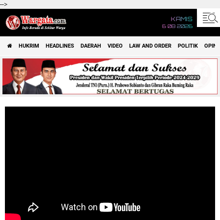
-->
KAMIS
6 08 2026
HUKRIM
HEADLINES
DAERAH
VIDEO
LAW AND ORDER
POLITIK
OPINI