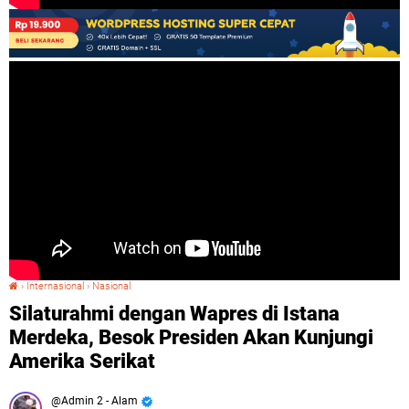
›
Internasional
›
Nasional
Silaturahmi dengan Wapres di Istana Merdeka, Besok Presiden Akan Kunjungi Amerika Serikat
Silaturahmi dengan Wapres di Istana
Merdeka, Besok Presiden Akan Kunjungi
Amerika Serikat
Admin 2 - Alam