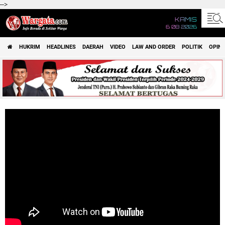
-->
KAMIS
6 08 2026
HUKRIM
HEADLINES
DAERAH
VIDEO
LAW AND ORDER
POLITIK
OPINI