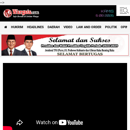
-->
KAMIS
6 08 2026
HUKRIM
HEADLINES
DAERAH
VIDEO
LAW AND ORDER
POLITIK
OPINI