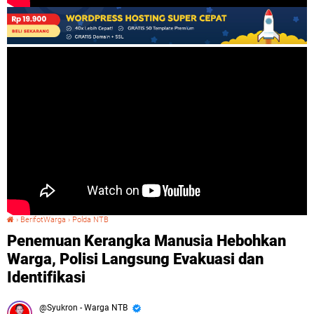
›
BerifotWarga
›
Polda NTB
Penemuan Kerangka Manusia Hebohkan Warga, Polisi Langsung Evakuasi dan Identifikasi
Penemuan Kerangka Manusia Hebohkan
Warga, Polisi Langsung Evakuasi dan
Identifikasi
Syukron - Warga NTB