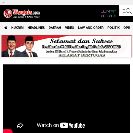
-->
JUM'AT
7 08 2026
HUKRIM
HEADLINES
DAERAH
VIDEO
LAW AND ORDER
POLITIK
OPINI