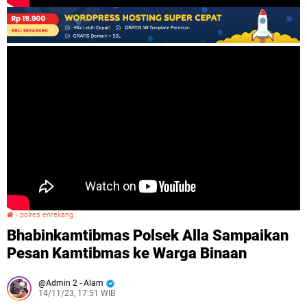
›
polres enrekang
Bhabinkamtibmas Polsek Alla Sampaikan Pesan Kamtibmas ke Warga Binaan
Bhabinkamtibmas Polsek Alla Sampaikan
Pesan Kamtibmas ke Warga Binaan
Admin 2 - Alam
14/11/23, 17:51 WIB