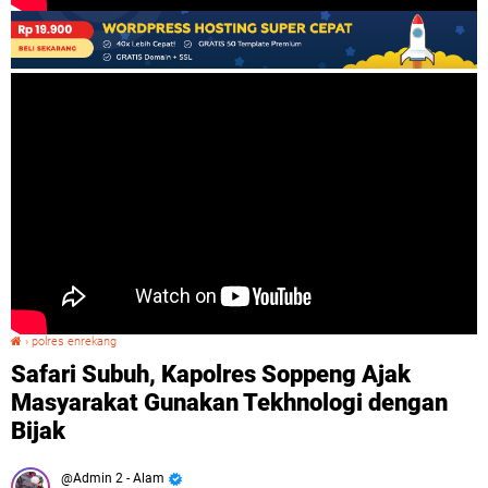
›
polres enrekang
Safari Subuh, Kapolres Soppeng Ajak Masyarakat Gunakan Tekhnologi dengan Bijak
Safari Subuh, Kapolres Soppeng Ajak
Masyarakat Gunakan Tekhnologi dengan
Bijak
Admin 2 - Alam