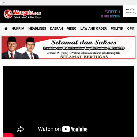
-->
SABTU
8 08 2026
HUKRIM
HEADLINES
DAERAH
VIDEO
LAW AND ORDER
POLITIK
OPINI