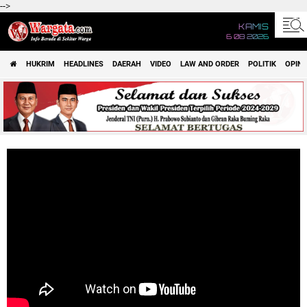
-->
KAMIS
6 08 2026
HUKRIM
HEADLINES
DAERAH
VIDEO
LAW AND ORDER
POLITIK
OPINI