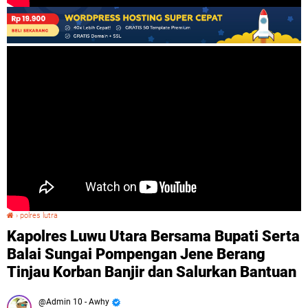
›
polres lutra
Kapolres Luwu Utara Bersama Bupati Serta Balai Sungai Pompengan Jene Berang Tinjau Korban Banjir dan Salurkan Bantuan
Kapolres Luwu Utara Bersama Bupati Serta
Balai Sungai Pompengan Jene Berang
Tinjau Korban Banjir dan Salurkan Bantuan
Admin 10 - Awhy