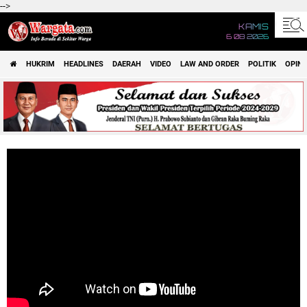
-->
KAMIS
6 08 2026
HUKRIM
HEADLINES
DAERAH
VIDEO
LAW AND ORDER
POLITIK
OPINI