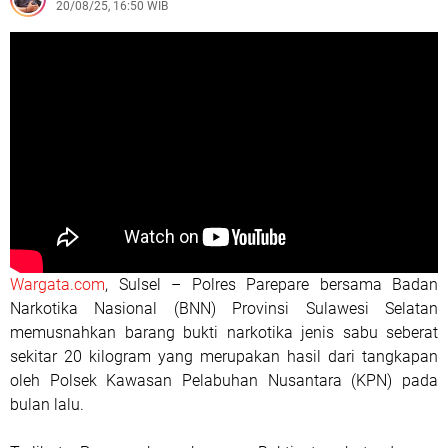
20/08/25, 16:50 WIB
Wargata.com
, Sulsel – Polres Parepare bersama Badan
Narkotika Nasional (BNN) Provinsi Sulawesi Selatan
memusnahkan barang bukti narkotika jenis sabu seberat
sekitar 20 kilogram yang merupakan hasil dari tangkapan
oleh Polsek Kawasan Pelabuhan Nusantara (KPN) pada
bulan lalu.