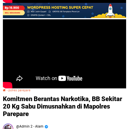
›
polres parepare
Komitmen Berantas Narkotika, BB Sekitar 20 Kg Sabu Dimusnahkan di Mapolres Parepare
Komitmen Berantas Narkotika, BB Sekitar
20 Kg Sabu Dimusnahkan di Mapolres
Parepare
Admin 2 - Alam