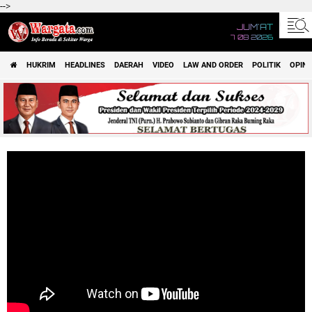
-->
JUM'AT
7 08 2026
HUKRIM
HEADLINES
DAERAH
VIDEO
LAW AND ORDER
POLITIK
OPINI