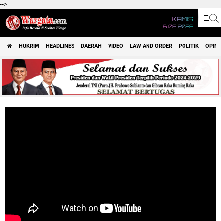
-->
KAMIS
6 08 2026
HUKRIM
HEADLINES
DAERAH
VIDEO
LAW AND ORDER
POLITIK
OPINI