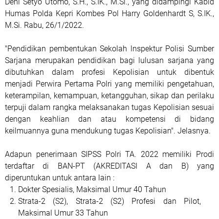
Deni Setyo Utomo, S.H., S.IK., M.Si., yang didampingi Kabid
Humas Polda Kepri Kombes Pol Harry Goldenhardt S, S.IK.,
M.Si. Rabu, 26/1/2022.
"Pendidikan pembentukan Sekolah lnspektur Polisi Sumber
Sarjana merupakan pendidikan bagi lulusan sarjana yang
dibutuhkan dalam profesi Kepolisian untuk dibentuk
menjadi Perwira Pertama Polri yang memiliki pengetahuan,
keterampilan, kemampuan, ketangguhan, sikap dan perilaku
terpuji dalam rangka melaksanakan tugas Kepolisian sesuai
dengan keahlian dan atau kompetensi di bidang
keilmuannya guna mendukung tugas Kepolisian". Jelasnya.
Adapun penerimaan SIPSS Polri TA. 2022 memiliki Prodi
terdaftar di BAN-PT (AKREDITASI A dan B) yang
diperuntukan untuk antara lain :
Dokter Spesialis, Maksimal Umur 40 Tahun
Strata-2 (S2), Strata-2 (S2) Profesi dan Pilot,
Maksimal Umur 33 Tahun