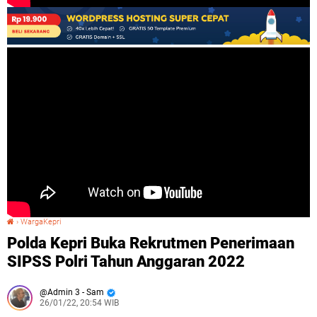
›
WargaKepri
Polda Kepri Buka Rekrutmen Penerimaan SIPSS Polri Tahun Anggaran 2022
Polda Kepri Buka Rekrutmen Penerimaan
SIPSS Polri Tahun Anggaran 2022
Admin 3 - Sam
26/01/22, 20:54 WIB