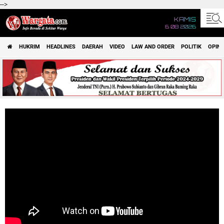
-->
KAMIS
6 08 2026
HUKRIM
HEADLINES
DAERAH
VIDEO
LAW AND ORDER
POLITIK
OPINI