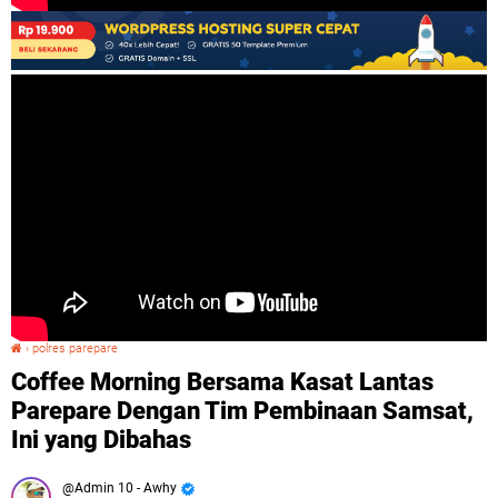
›
polres parepare
Coffee Morning Bersama Kasat Lantas Parepare Dengan Tim Pembinaan Samsat, Ini yang Dibahas
Coffee Morning Bersama Kasat Lantas
Parepare Dengan Tim Pembinaan Samsat,
Ini yang Dibahas
Admin 10 - Awhy