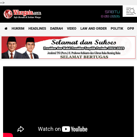
-->
SABTU
8 08 2026
HUKRIM
HEADLINES
DAERAH
VIDEO
LAW AND ORDER
POLITIK
OPINI