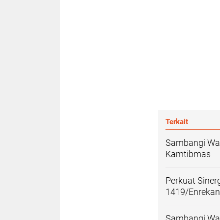
Terkait
Sambangi War
Kamtibmas
Perkuat Siner
1419/Enreka
Sambangi War