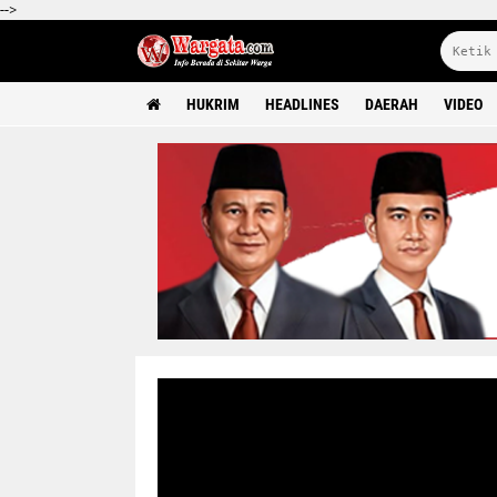
-->
HUKRIM
HEADLINES
DAERAH
VIDEO