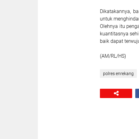
Dikatakannya, b
untuk menghindar
Olehnya itu peng
kuantitasnya seh
baik dapat terwu
(AM/RL/HS)
polres enrekang