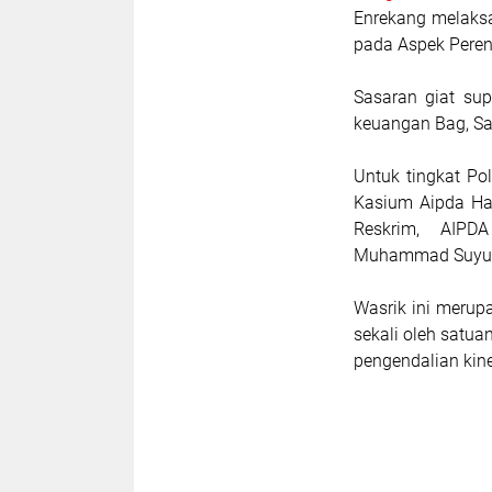
Enrekang melaksa
pada Aspek Pere
Sasaran giat sup
keuangan Bag, Sat
Untuk tingkat Po
Kasium Aipda Ham
Reskrim, AIPD
Muhammad Suyuti 
Wasrik ini merup
sekali oleh satu
pengendalian kine