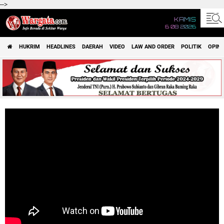
-->
KAMIS
6 08 2026
HUKRIM
HEADLINES
DAERAH
VIDEO
LAW AND ORDER
POLITIK
OPINI