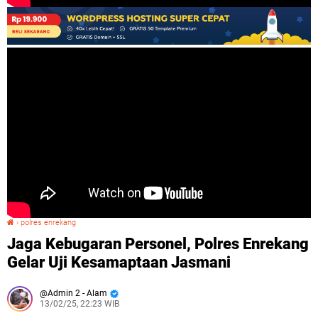
›
polres enrekang
Jaga Kebugaran Personel, Polres Enrekang Gelar Uji Kesamaptaan Jasmani
Jaga Kebugaran Personel, Polres Enrekang
Gelar Uji Kesamaptaan Jasmani
Admin 2 - Alam
13/02/25, 22:23 WIB