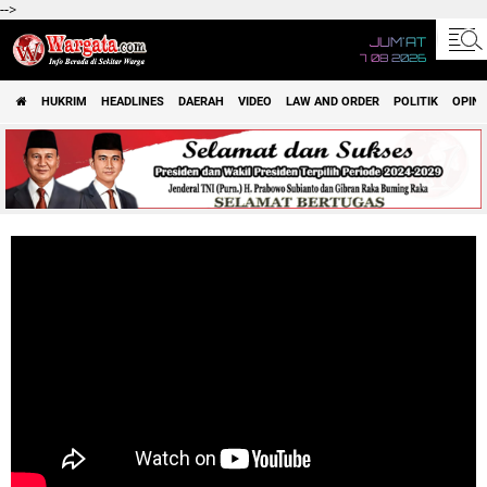
-->
JUM'AT
7 08 2026
HUKRIM
HEADLINES
DAERAH
VIDEO
LAW AND ORDER
POLITIK
OPINI