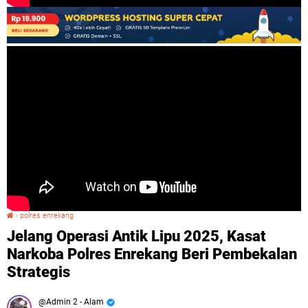
›
polres enrekang
Jelang Operasi Antik Lipu 2025, Kasat Narkoba Polres Enrekang Beri Pembekalan Strategis
Jelang Operasi Antik Lipu 2025, Kasat
Narkoba Polres Enrekang Beri Pembekalan
Strategis
Admin 2 - Alam